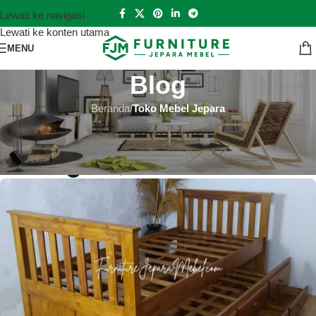
Lewati ke navigasi
Lewati ke konten utama
MENU
Blog
Beranda
/
Toko Mebel Jepara
TOKO MEBEL JEPARA
Toko Mebel Jepara Aceh Timur
Hutankayu Furniture
Aktif 2025-02-04