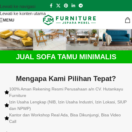
Lewati ke navigasi
Lewati ke konten utama
MENU
JUAL SOFA TAMU MINIMALIS
Mengapa Kami Pilihan Tepat?
100% Aman Rekening Resmi Perusahaan a/n CV. Hutankayu
Furniture
Izin Usaha Lengkap (NIB, Izin Usaha Industri, Izin Lokasi, SIUP
dan NPWP)
Kantor dan Workshop Real Ada, Bisa Dikunjungi, Bisa Video
Call