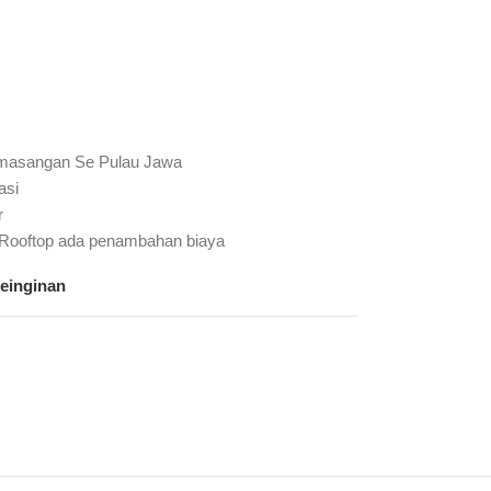
emasangan Se Pulau Jawa
asi
r
 Rooftop ada penambahan biaya
keinginan