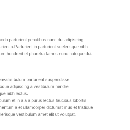
do parturient penatibus nunc dui adipiscing
ient a.Parturient in parturient scelerisque nibh
um hendrerit et pharetra fames nunc natoque dui.
nvallis bulum parturient suspendisse.
toque adipiscing a vestibulum hendre.
que nibh lectus.
lum et in a a a purus lectus faucibus lobortis
imentum a et ullamcorper dictumst mus et tristique
risque vestibulum amet elit ut volutpat.