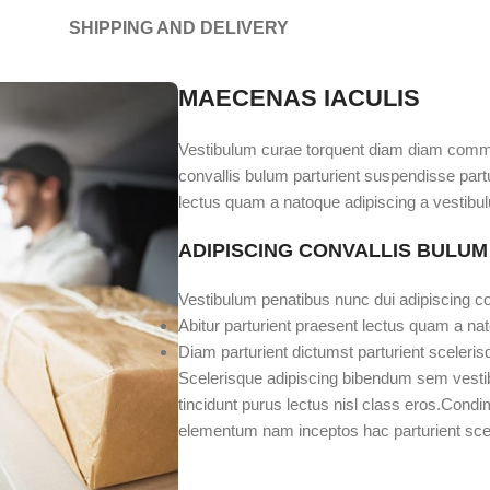
SHIPPING AND DELIVERY
MAECENAS IACULIS
Vestibulum curae torquent diam diam commo
convallis bulum parturient suspendisse partur
lectus quam a natoque adipiscing a vestibul
ADIPISCING CONVALLIS BULUM
Vestibulum penatibus nunc dui adipiscing co
Abitur parturient praesent lectus quam a na
Diam parturient dictumst parturient sceleris
Scelerisque adipiscing bibendum sem vestibu
tincidunt purus lectus nisl class eros.Cond
elementum nam inceptos hac parturient scele