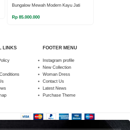
Bungalow Mewah Modern Kayu Jati
Bungalow Mew
Rp
85.000.000
 LINKS
FOOTER MENU
olicy
Instagram profile
New Collection
Conditions
Woman Dress
Us
Contact Us
ews
Latest News
map
Purchase Theme