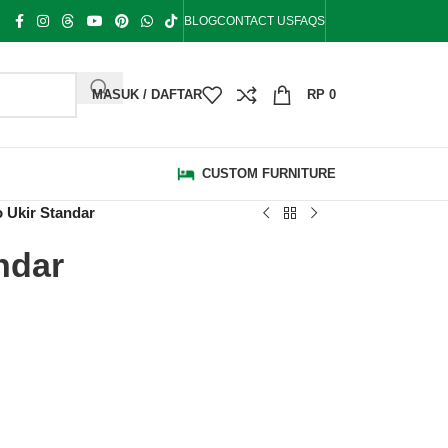
BLOG
CONTACT US
FAQS
MASUK / DAFTAR
RP
0
CUSTOM FURNITURE
 Ukir Standar
ndar