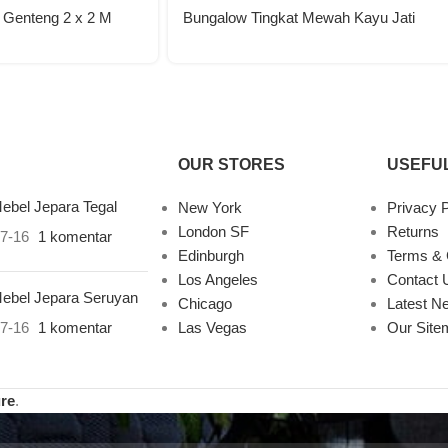
 Genteng 2 x 2 M
Bungalow Tingkat Mewah Kayu Jati
OUR STORES
USEFUL
ebel Jepara Tegal
New York
Privacy P
London SF
Returns
7-16
1 komentar
Edinburgh
Terms & 
Los Angeles
Contact 
ebel Jepara Seruyan
Chicago
Latest N
7-16
1 komentar
Las Vegas
Our Site
ure
.