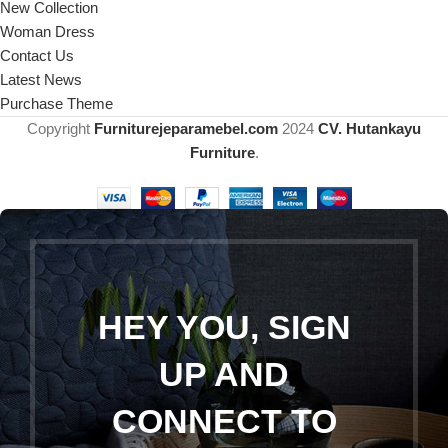
New Collection
Woman Dress
Contact Us
Latest News
Purchase Theme
Copyright
Furniturejeparamebel.com
2024
CV. Hutankayu
Furniture
.
HEY YOU, SIGN
UP AND
CONNECT TO